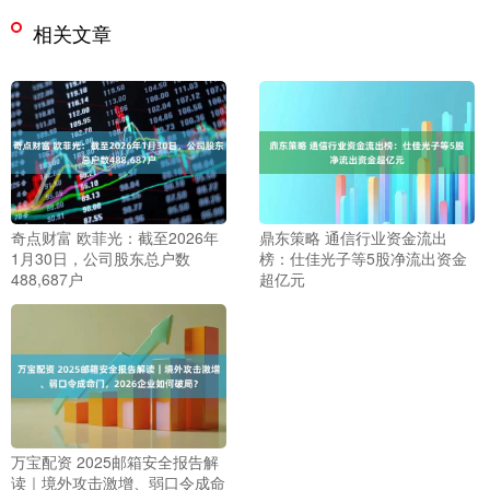
相关文章
奇点财富 欧菲光：截至2026年
鼎东策略 通信行业资金流出
1月30日，公司股东总户数
榜：仕佳光子等5股净流出资金
488,687户
超亿元
万宝配资 2025邮箱安全报告解
读｜境外攻击激增、弱口令成命