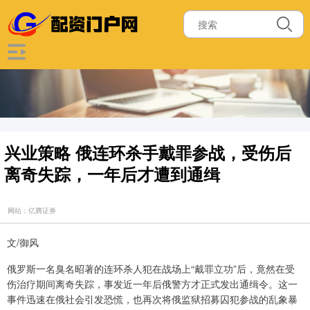
兴业策略 俄连环杀手戴罪参战，受伤后
离奇失踪，一年后才遭到通缉
网站：亿腾证券
文/御风
俄罗斯一名臭名昭著的连环杀人犯在战场上“戴罪立功”后，竟然在受
伤治疗期间离奇失踪，事发近一年后俄警方才正式发出通缉令。这一
事件迅速在俄社会引发恐慌，也再次将俄监狱招募囚犯参战的乱象暴