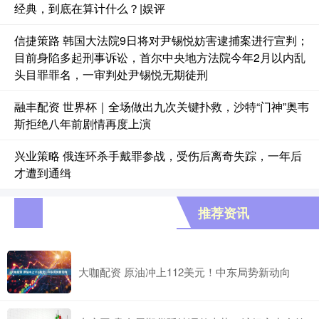
经典，到底在算计什么？|娱评
信捷策路 韩国大法院9日将对尹锡悦妨害逮捕案进行宣判；
目前身陷多起刑事诉讼，首尔中央地方法院今年2月以内乱
头目罪罪名，一审判处尹锡悦无期徒刑
融丰配资 世界杯｜全场做出九次关键扑救，沙特“门神”奥韦
斯拒绝八年前剧情再度上演
兴业策略 俄连环杀手戴罪参战，受伤后离奇失踪，一年后
才遭到通缉
推荐资讯
大咖配资 原油冲上112美元！中东局势新动向