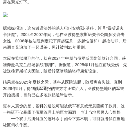
露在聚光灯下。
据俄媒报道，这名逍遥法外的杀人犯叫安德烈-基科，绰号“索斯诺夫
卡狂魔”。2004至2007年间，他在圣彼得堡索斯诺夫卡公园多次袭击
女性，2008年被法院判定犯下两起谋杀、多起性侵和11起抢劫罪。后
来调查又追加了一起谋杀，累计被判25年重刑。
本应在监狱服刑的他，却在2024年中期与俄罗斯国防部签订合同，获
准奔赴乌克兰战场参战“赎罪”。据报道，2025年1月他在前线受伤，先
被送往罗斯托夫医院，随后转至喀琅施塔得康复设施。
结果就在2025年夏秋之际，基科从医院逃脱，随后离奇失踪。直到
2026年5月，得到俄军通报的警方才正式介入，圣彼得堡地区的军警
开始搜捕，目前已在多地张贴通缉告示。
更令人震惊的是，基科的逃脱可能被俄军有意或无意隐瞒了数月。这
一拖延不仅暴露了俄军管理上的巨大漏洞，也让当地居民人心惶惶
——一个双手沾满鲜血的连环杀手如今下落不明，可能就潜伏在当地
社区伺机作案。