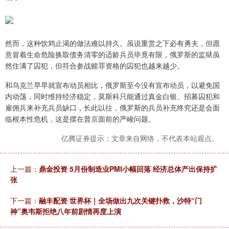
然而，这种饮鸩止渴的做法难以持久。虽说重赏之下必有勇夫，但愿
意冒着生命危险换取债务清零的适龄兵员毕竟有限，俄罗斯的监狱虽
然住满了囚犯，但符合参战赎罪资格的囚犯也越来越少。
和乌克兰早早就宣布动员相比，俄罗斯至今没有宣布动员，以避免国
内动荡，同时维持经济稳定，莫斯科只能通过真金白银、招募囚犯和
雇佣兵来补充兵员缺口，长此以往，俄罗斯的兵员补充终究还是会面
临根本性危机，这是摆在普京面前的严峻问题。
亿腾证券提示：文章来自网络，不代表本站观点。
上一篇：
鼎金投资 5月份制造业PMI小幅回落 经济总体产出保持扩
张
下一篇：
融丰配资 世界杯｜全场做出九次关键扑救，沙特“门
神”奥韦斯拒绝八年前剧情再度上演