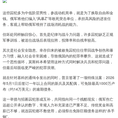
这些囚犯多为中低阶层男性，参战动机简单，就是为了换取自由和金
钱。俄军将他们编入“风暴Z”等敢死突击单位，承担高风险的进攻任
务，客观上帮助俄军维持了战场消耗战的能力。
但坏处同样触目惊心。首先是纪律与战斗力问题，许多囚犯缺乏正规
军事训练，被送往战场后表现拉胯，投降率和自残率较高。
其次是社会安全隐患。幸存归来的被赦免囚犯往往带回战争创伤和暴
力习惯，融入社会非常困难，导致俄国内的犯罪率攀升。这就造成了
一个恶性循环，莫斯科本希望用这种方式同时解决兵员和犯罪问题，
但最后却面临更严峻的犯罪浪潮。
就在针对基科的通缉令发出的同时，普京签署了一项特殊法案：2026
年5月1日后签订一年以上合同的新兵及其配偶，可免除最高1000万卢
布（约14万美元）的逾期债务。
这一举措与招募囚犯形成互补，共同指向同一个残酷现实：俄军伤亡
远超公开承认的数字，常规人力补充渠道已严重不足。传统奖金和高
薪已不够，就连囚犯都不敷使用，必须祭出免除巨额债务这样的“杀手
锏”。