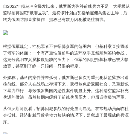
自2022年俄乌冲突爆发以来，俄罗斯为弥补前线兵力不足，大规模从
监狱招募囚犯“戴罪立功”。最初该计划由瓦格纳雇佣兵集团主导，后
转为俄国防部直接操作，据称已有数万囚犯被送往前线。
根据俄军规定，性犯罪者不在招募参军的范围内，但基科案直接戳破
了俄军的体面：一个有严重性侵前科的连环杀手竟然顺利签约参战，
这充分说明在兵员极度短缺的压力下，俄军的囚犯招募标准已被大幅
放宽，甚至到了睁一只眼闭一只眼的程度。
外媒称，基科的案件并未孤例，俄罗斯已多次将重刑犯从监狱放出送
往前线。部分人在战场上存活下来，获得赦免后返回社会，又重新犯
下暴力罪行，导致俄罗斯国内恶性案件明显上升。这种清空监狱补充
兵源的做法，虽然短期内缓解了前线兵员压力，但后遗症极为严重。
从俄罗斯角度看，招募囚犯参战的好处显而易见。在常规动员面临社
会抵触、经济制裁导致劳动力短缺的情况下，监狱成了最现成的兵源
库。