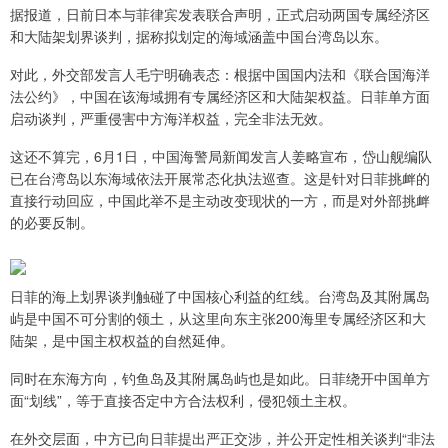
据报道，日前日本与菲律宾发表联合声明，正式启动两国专属经济区
和大陆架划界谈判，据称拟划定的海域涵盖中国台湾岛以东。
对此，外交部发言人毛宁明确表态：根据中国国内法和《联合国海洋
法公约》，中国在该海域拥有专属经济区和大陆架权益。日菲单方面
启动谈判，严重侵害中方海洋权益，完全非法无效。
这还不算完，6月1日，中国海警局新闻发言人姜略宣布，岱山舰编队
已在台湾岛以东海域依法开展常态化执法巡查。这是针对日菲挑衅的
直接行动回应，中国此举不是主动改变现状的一方，而是对外部挑衅
的必要反制。
日菲的海上划界谈判触碰了中国核心利益的红线。台湾岛及其附属岛
屿是中国不可分割的领土，从这里向东主张200海里专属经济区和大
陆架，是中国主权权益的自然延伸。
同时在东海方向，钓鱼岛及其附属岛屿也是如此。日菲绕开中国单方
面“划线”，等于直接否定中方合法权利，侵犯领土主权。
在外交层面，中方已向日菲提出严正交涉，并公开定性相关谈判“非法