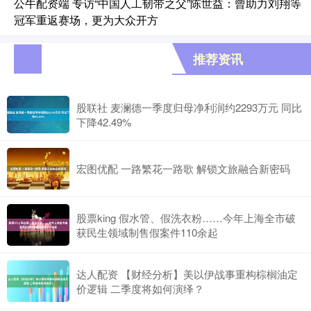
公牛配资端 专访“中国人工韧带之父”陈世益：曾助力刘翔等
冠军重返赛场，更为大众开方
推荐资讯
股联社 麦澜德一季度归母净利润约2293万元 同比
下降42.49%
宏图优配 一路繁花一路歌 解锁文旅融合新密码
股票king 假水管、假洗衣粉……今年上海全市破
获民生领域制售假案件110余起
达人配资 【财经分析】美以伊战事重构棕榈油定
价逻辑 二季度将如何演绎？