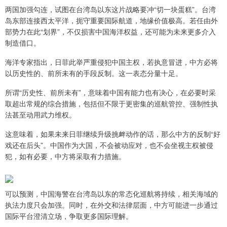
两国加强勾连，试图在台湾岛以东这片战略要冲“切一块蛋糕”。台湾
岛东部连接西太平洋，扼守重要国际航道，地缘价值极高。若任由外
部势力在此“划界”，不仅损害中国海洋权益，还可能为未来更多介入
制造借口。
海洋专家指出，日菲此举严重侵犯中国主权，若执意冒进，中方必将
以历史性的、前所未有的手段反制。这一表态分量十足。
所谓“历史性、前所未有”，意味着中国有能力也有决心，在必要时采
取超出常规的综合措施，包括但不限于更密集的巡航管控、强制性执
法甚至动用武力维权。
这意味着，如果未来日菲继续升级挑衅动作的话，那么中方的反制“好
戏还在后头”。中国作为大国，不会被动应对，也不会坐视主权被侵
犯，如有必要，中方将采取有力措施。
可以预测，中国海警在台湾岛以东的常态化巡航将持续，相关海域的
执法力度只会加强。同时，在外交和法律层面，中方可能进一步通过
国际平台澄清立场，争取更多国际理解。