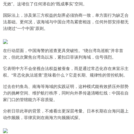
无效”。这堵住了任何潜在的“既成事实”空间。
国际法上，涉及第三方权益的划界必须协商一致，单方面行为缺乏合
法基础。更何况，该海域与中国台湾岛紧密相连，任何外部安排都无
法绕过“一个中国”原则。
在行动层面，中国海警的巡查更具突破性。“绕台湾岛巡航”并非首
次，但此次聚焦台湾岛以东，紧扣日菲谈判海域，信号强烈。
它表明中方不会坐视合法权益被蚕食，而是通过常态化存在来宣示主
权。“常态化执法巡查”意味着什么？它是长期、规律性的管控机制。
过去在钓鱼岛、南海等海域的实践证明，这种模式能有效挤压外部势
力的挑衅空间、维护航行秩序，同时向外界传递清晰红线：中国在自
家门口的管辖能力不容质疑。
分析日菲此举的背景，不难看出更深层考量。日本长期在台海问题上
动作频频，菲律宾则在南海方向频频试探。