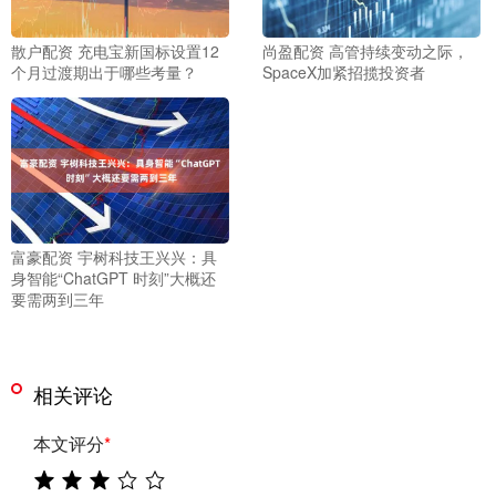
散户配资 充电宝新国标设置12
尚盈配资 高管持续变动之际，
个月过渡期出于哪些考量？
SpaceX加紧招揽投资者
富豪配资 宇树科技王兴兴：具
身智能“ChatGPT 时刻”大概还
要需两到三年
相关评论
本文评分
*