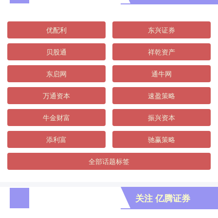
优配利
东兴证券
贝股通
祥乾资产
东启网
通牛网
万通资本
速盈策略
牛金财富
振兴资本
添利富
驰赢策略
全部话题标签
关注 亿腾证券