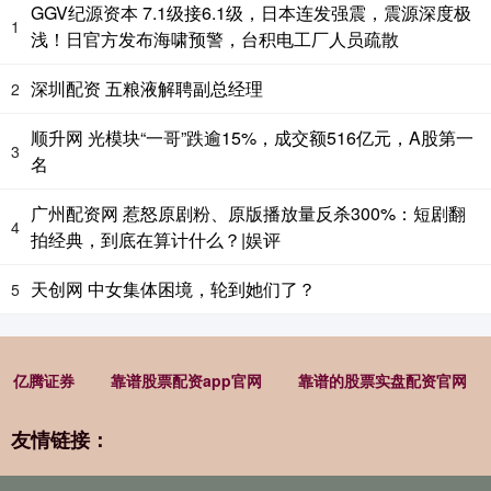
GGV纪源资本 7.1级接6.1级，日本连发强震，震源深度极
1
浅！日官方发布海啸预警，台积电工厂人员疏散
深圳配资 五粮液解聘副总经理
2
顺升网 光模块“一哥”跌逾15%，成交额516亿元，A股第一
3
名
广州配资网 惹怒原剧粉、原版播放量反杀300%：短剧翻
4
拍经典，到底在算计什么？|娱评
天创网 中女集体困境，轮到她们了？
5
亿腾证券
靠谱股票配资app官网
靠谱的股票实盘配资官网
友情链接：