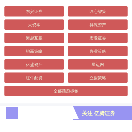
东兴证券
匠心智策
大资本
祥乾资产
海越互赢
宏发证券
驰赢策略
兴业策略
亿盛资产
星迈网
红牛配资
立盟策略
全部话题标签
关注 亿腾证券